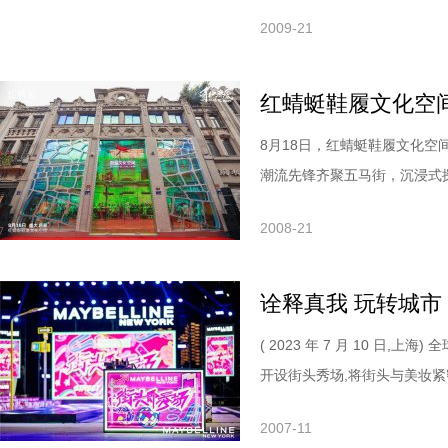
2009-21
红蜻蜓鞋履文化空
​8月18日，红蜻蜓鞋履文化空间
潮流先锋齐聚五马街，沉浸式探店.
2008-21
诠释真我 玩转城市
( 2023 年 7 月 10 日,
开设街头秀场,将街头与美妆紧密结
2007-11