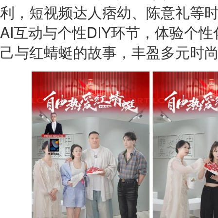
利，短视频达人痞幼、陈意礼等时
AI互动与个性DIY环节，体验个
己与红蜻蜓的故事，丰盈多元时