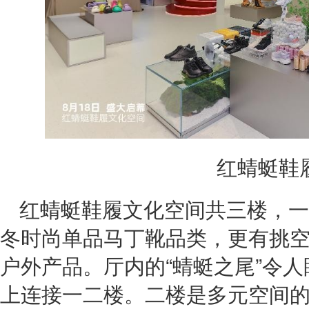
红蜻蜓鞋
红蜻蜓鞋履文化空间共三楼，一
冬时尚单品马丁靴品类，更有挑
户外产品。厅内的“蜻蜓之尾”令
上连接一二楼。二楼是多元空间