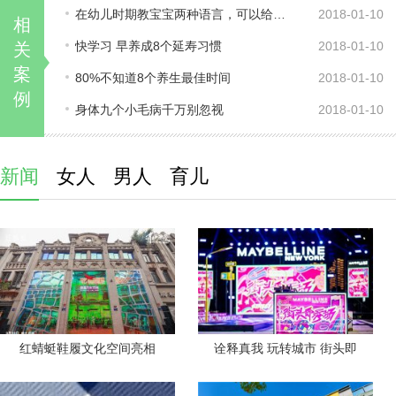
在幼儿时期教宝宝两种语言，可以给脑细
2018-01-10
相
快学习 早养成8个延寿习惯
2018-01-10
关
案
80%不知道8个养生最佳时间
2018-01-10
例
身体九个小毛病千万别忽视
2018-01-10
新闻
女人
男人
育儿
红蜻蜓鞋履文化空间亮相
诠释真我 玩转城市 街头即