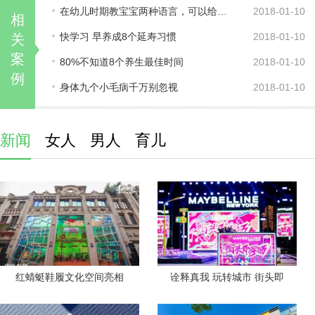
在幼儿时期教宝宝两种语言，可以给脑细
2018-01-10
相
快学习 早养成8个延寿习惯
2018-01-10
关
案
80%不知道8个养生最佳时间
2018-01-10
例
身体九个小毛病千万别忽视
2018-01-10
新闻
女人
男人
育儿
红蜻蜓鞋履文化空间亮相
诠释真我 玩转城市 街头即