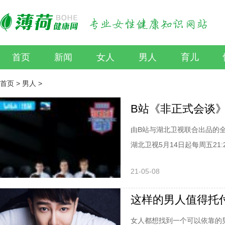
首页
新闻
女人
男人
育儿
首页
>
男人
>
B站《非正式会谈》
由B站与湖北卫视联合出品的全
湖北卫视5月14日起每周五21:
21-05-08
这样的男人值得托
女人都想找到一个可以依靠的