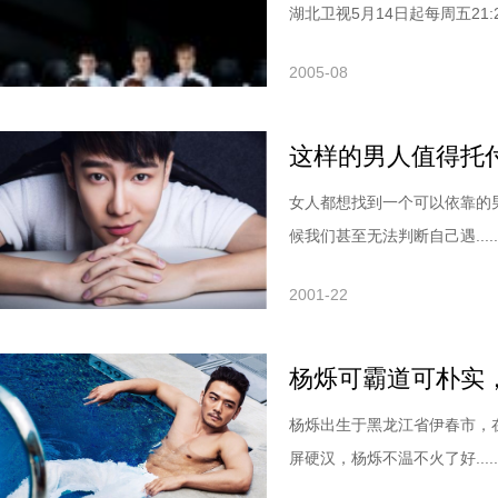
湖北卫视5月14日起每周五21:2..
2005-08
这样的男人值得托
女人都想找到一个可以依靠的
候我们甚至无法判断自己遇.....
2001-22
杨烁可霸道可朴实
杨烁出生于黑龙江省伊春市，
屏硬汉，杨烁不温不火了好.....