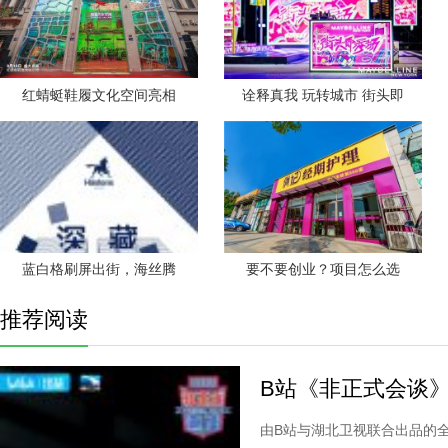
红蜻蜓鞋履文化空间亮相
诠释真我 玩转城市 街头即
蓝白格刷屏出街，海丝腾
要不要创业？项目怎么选
推荐阅读
B站《非正式会谈》
由B站与湖北卫视联合出品的全