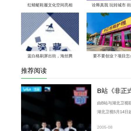
红蜻蜓鞋履文化空间亮相
诠释真我 玩转城市 
蓝白格刷屏出街，海丝腾
要不要创业？项目怎
推荐阅读
B站《非正式
由B站与湖北卫视联
湖北卫视5月14日起每周
2005-08