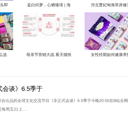
街头即
蓝白织梦，心栖臻境 | 海
河北曹妃甸海草床修
么选
母亲节营销大战 看天猫快
女性经期如何健康养
会谈》6.5季于
合出品的全球文化交流节目《非正式会谈》6.5季于今晚20:00在B站全
五21:2.....