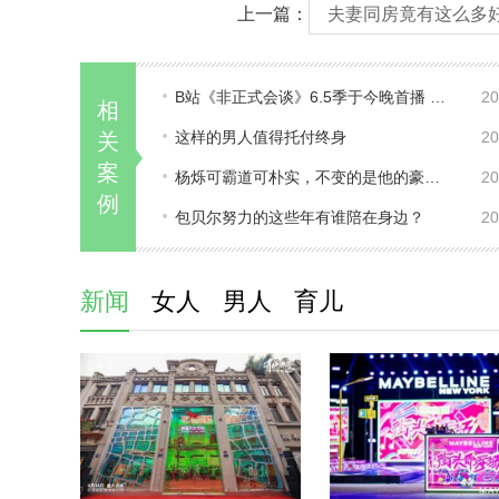
上一篇：
夫妻同房竟有这么多
B站《非正式会谈》6.5季于今晚首播 豆瓣
20
相
这样的男人值得托付终身
20
关
案
杨烁可霸道可朴实，不变的是他的豪爽硬
20
例
包贝尔努力的这些年有谁陪在身边？
20
新闻
女人
男人
育儿