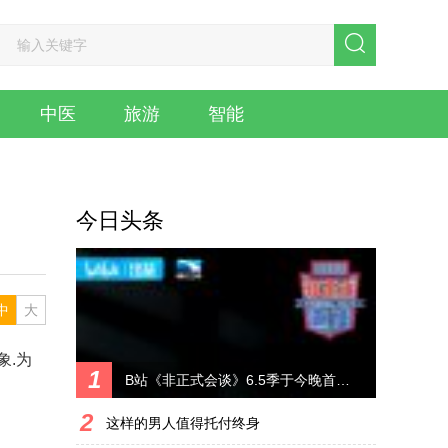
中医
旅游
智能
今日头条
中
大
象.为
1
B站《非正式会谈》6.5季于今晚首播 豆瓣
2
这样的男人值得托付终身