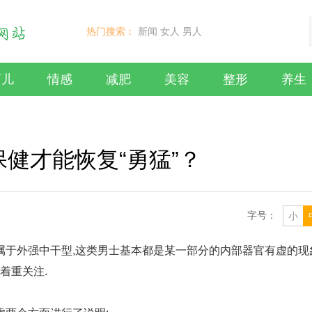
热门搜索：
新闻
女人
男人
育儿
情感
减肥
美容
整形
养生
保健才能恢复“勇猛”？
字号：
小
属于外强中干型,这类男士基本都是某一部分的内部器官有虚的现
着重关注.