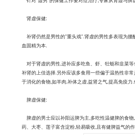
针对"虚男"的保健工作要对症治疗,专家从肾虚与脾
肾虚保健:
补肾仍然是男性的"重头戏".肾虚的男性多表现为腰
血固精为本.
对于肾虚的男性,进补应多吃鱼、虾、牡蛎和韭菜等食
补肾的上佳选择.另外应该多食用一些偏于温热性非常
于消化的食物,如羊肉,补体之虚,益肾之气,提高免疫力
脾虚保健:
脾虚的男士应以补阳运脾为主,多吃性温健脾的食物,
药、大枣、莲子富含淀粉,轻易吸收,且有健脾益气的作