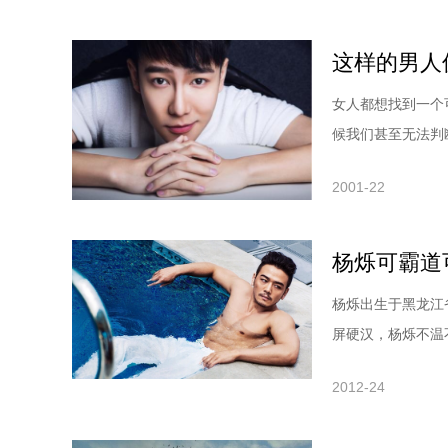
这样的男人
女人都想找到一个
候我们甚至无法判断自
2001-22
杨烁可霸道
杨烁出生于黑龙江
屏硬汉，杨烁不温不火
2012-24