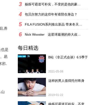
3
杨烁可霸道可朴实，不变的是他的豪爽硬
4
包贝尔努力的这些年有谁陪在身边？
5
FILA FUSION系列推出新品 带来冬天不一样的
阳,养
6
Nick Wooster 这星球最潮的帅大叔之一
每日精选
鱼也是
高、易
B站《非正式会谈》6.5季于
邪.
2021-05-08
这样的男人值得托付终身
.山
2019-01-22
杨烁可霸道可朴实，不变