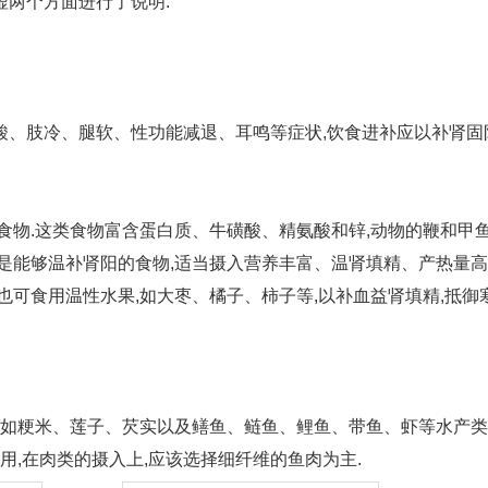
虚两个方面进行了说明:
酸、肢冷、腿软、性功能减退、耳鸣等症状,饮食进补应以补肾固
物.这类食物富含蛋白质、牛磺酸、精氨酸和锌,动物的鞭和甲
是能够温补肾阳的食物,适当摄入营养丰富、温肾填精、产热量
.也可食用温性水果,如大枣、橘子、柿子等,以补血益肾填精,抵御寒
如粳米、莲子、芡实以及鳝鱼、鲢鱼、鲤鱼、带鱼、虾等水产类
用,在肉类的摄入上,应该选择细纤维的鱼肉为主.