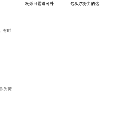
杨烁可霸道可朴实，不变的是他的豪爽硬
包贝尔努力的这些年有谁陪在身边？
，有时
作为荧