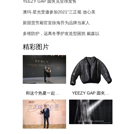
YEEZY GAP 圆夹克全球发售
澳玛·星光受邀参加2021“三正规·放心美
新国货芳厢官宣徐海乔为品牌当家人
多维防护，远离冬季护发造型困扰 戴森以
精彩图片
和这个热夏一起袭来的，是柏溪虾青素肌
YEEZY GAP 圆夹克全球发售