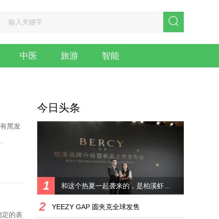
中医
旅游
智能
今日头条
具有黑发
.
1
和这个热夏一起袭来的，是柏溪虾青素肌
2
YEEZY GAP 圆夹克全球发售
稳定的表