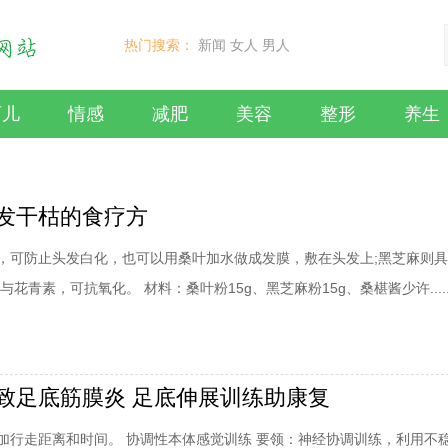
热门搜索：
新闻
女人
男人
育儿
情感
减肥
美容
整形
养生
发干枯的食疗方
，可防止头发白化，也可以用桑叶加水做成发膜，敷在头发上;黑芝麻则
与花青素，可抗氧化。 材料：桑叶粉15g、黑芝麻粉15g、桑椹酱少许.....
致足底筋膜炎 足底伸展训练助康复
加行走距离和时间。 协调性本体感觉训练 要领：神经协调训练，利用不