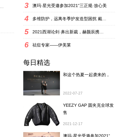
3
澳玛·星光受邀参加2021“三正规·放心美
.
4
多维防护，远离冬季护发造型困扰 戴森以
5
2021西湖论剑·鼻出新裁，赫颜辰携劳斯品
6
祛痘专家——伊美莱
每日精选
和这个热夏一起袭来的，
2022-07-27
YEEZY GAP 圆夹克全球发
售
2021-12-17
澳玛·星光受邀参加2021“