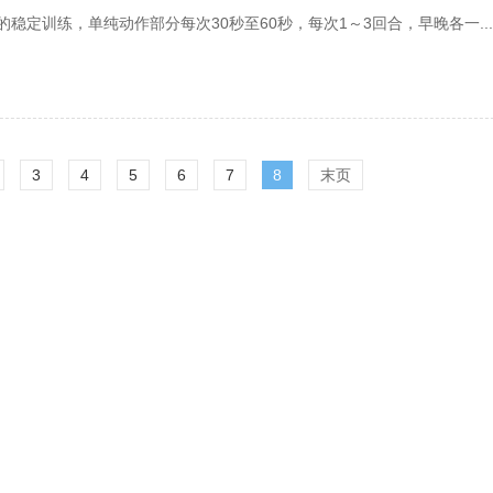
稳定训练，单纯动作部分每次30秒至60秒，每次1～3回合，早晚各一.....
3
4
5
6
7
8
末页