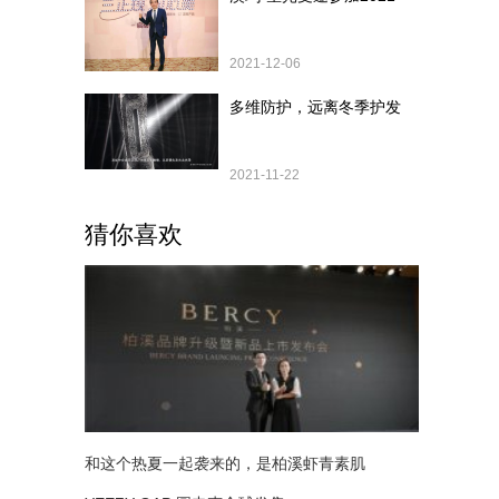
2021-12-06
多维防护，远离冬季护发
2021-11-22
猜你喜欢
和这个热夏一起袭来的，是柏溪虾青素肌